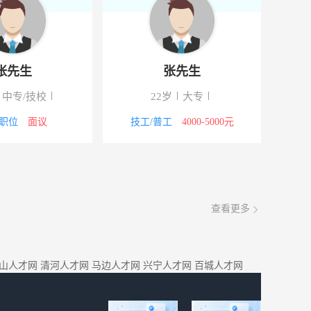
张先生
张先生
中专/技校
22岁
大专
职位
面议
技工/普工
4000-5000元
查看更多
山人才网
清河人才网
马边人才网
兴宁人才网
百城人才网