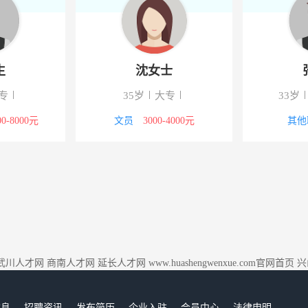
生
沈女士
专
35岁
大专
33岁
00-8000元
文员
3000-4000元
其他
武川人才网
商南人才网
延长人才网
www.huashengwenxue.com官网首页
兴
信息
招聘资讯
发布简历
企业入驻
会员中心
法律申明