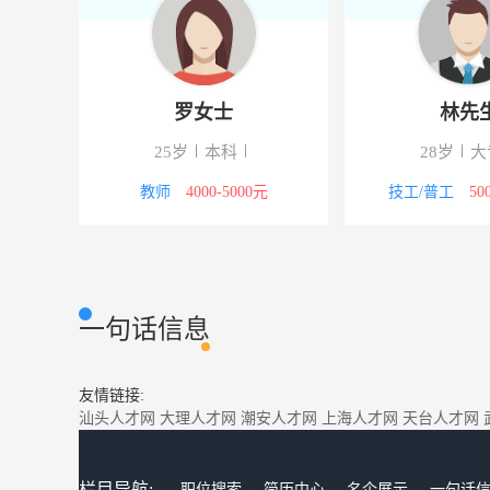
罗女士
林先
25岁
本科
28岁
大
5000元
教师
4000-5000元
技工/普工
50
一句话信息
友情链接:
汕头人才网
大理人才网
潮安人才网
上海人才网
天台人才网
栏目导航:
职位搜索
简历中心
名企展示
一句话